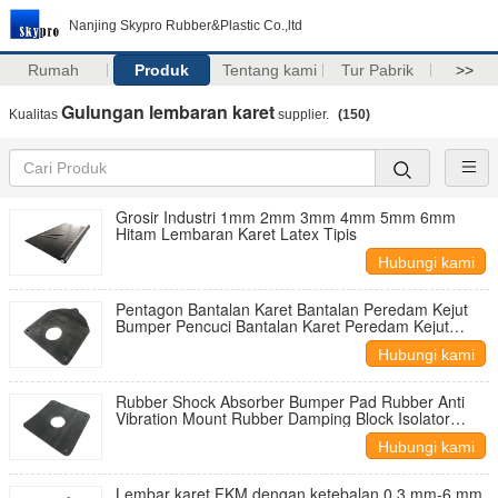
Nanjing Skypro Rubber&Plastic Co.,ltd
Rumah
Produk
Tentang kami
Tur Pabrik
>>
Gulungan lembaran karet
Kualitas
supplier.
(150)
Grosir Industri 1mm 2mm 3mm 4mm 5mm 6mm
Hitam Lembaran Karet Latex Tipis
Hubungi kami
Pentagon Bantalan Karet Bantalan Peredam Kejut
Bumper Pencuci Bantalan Karet Peredam Kejut
Gasket Peredam Karet
Hubungi kami
Rubber Shock Absorber Bumper Pad Rubber Anti
Vibration Mount Rubber Damping Block Isolator
Damper Foot Pad
Hubungi kami
Lembar karet FKM dengan ketebalan 0,3 mm-6 mm