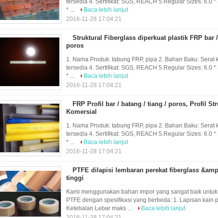
tersedia 4. Sertifikat: SGS, REACH 5.Regular Sizes: 6.0 * 3.
* ...
Baca lebih lanjut
2016-11-28 17:04:21
Struktural Fiberglass diperkuat plastik FRP bar /
poros
1. Nama Produk: tabung FRP, pipa 2. Bahan Baku: Serat 
tersedia 4. Sertifikat: SGS, REACH 5.Regular Sizes: 6.0 * 3.
* ...
Baca lebih lanjut
2016-11-28 17:04:21
FRP Profil bar / batang / tiang / poros, Profil St
Komersial
1. Nama Produk: tabung FRP, pipa 2. Bahan Baku: Serat 
tersedia 4. Sertifikat: SGS, REACH 5.Regular Sizes: 6.0 * 3.
* ...
Baca lebih lanjut
2016-11-28 17:04:21
PTFE dilapisi lembaran perekat fiberglass &amp
tinggi
Kami menggunakan bahan impor yang sangat baik untuk 
PTFE dengan spesifikasi yang berbeda: 1. Lapisan kain pe
Ketebalan Lebar maks ...
Baca lebih lanjut
2016-11-28 17:04:21