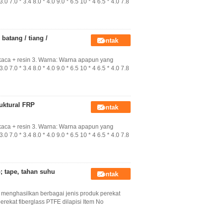
0 7.0 * 3.4 8.0 * 4.0 9.0 * 6.5 10 * 4 6.5 * 4.0 7.8
 batang / tiang /
Kontak
kaca + resin 3. Warna: Warna apapun yang
0 7.0 * 3.4 8.0 * 4.0 9.0 * 6.5 10 * 4 6.5 * 4.0 7.8
ruktural FRP
Kontak
kaca + resin 3. Warna: Warna apapun yang
0 7.0 * 3.4 8.0 * 4.0 9.0 * 6.5 10 * 4 6.5 * 4.0 7.8
; tape, tahan suhu
Kontak
menghasilkan berbagai jenis produk perekat
rekat fiberglass PTFE dilapisi Item No