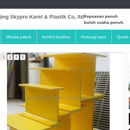
ing Skypro Karet & Plastik Co, ltd
Kepuasan penuh
butuh usaha penuh.
Wisata pabrik
Kontrol kualitas
Hubungi kami
Quote 
2
3
4
5