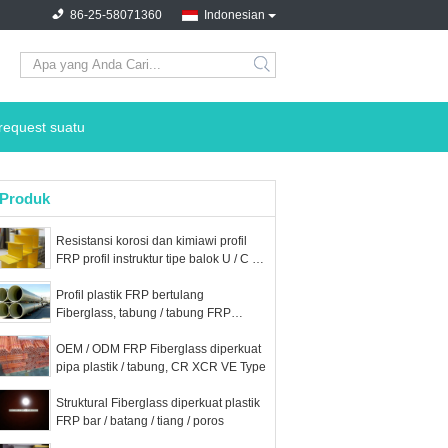
86-25-58071360
Indonesian
search
request suatu
Produk
Resistansi korosi dan kimiawi profil
FRP profil instruktur tipe balok U / C / I
/ H
Profil plastik FRP bertulang
Fiberglass, tabung / tabung FRP
Industri
OEM / ODM FRP Fiberglass diperkuat
pipa plastik / tabung, CR XCR VE Type
Struktural Fiberglass diperkuat plastik
FRP bar / batang / tiang / poros