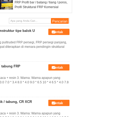
FRP Profil bar / batang / tiang / poros,
Profil Struktural FRP Komersial
nstruktur tipe balok U
Kontak
ng pultruded FRP persegi, FRP persegi panjang,
pat diterapkan di menara pendingin struktural
 / tabung FRP
Kontak
kaca + resin 3. Warna: Warna apapun yang
0 7.0 * 3.4 8.0 * 4.0 9.0 * 6.5 10 * 4 6.5 * 4.0 7.8
ik / tabung, CR XCR
Kontak
kaca + resin 3. Warna: Warna apapun yang