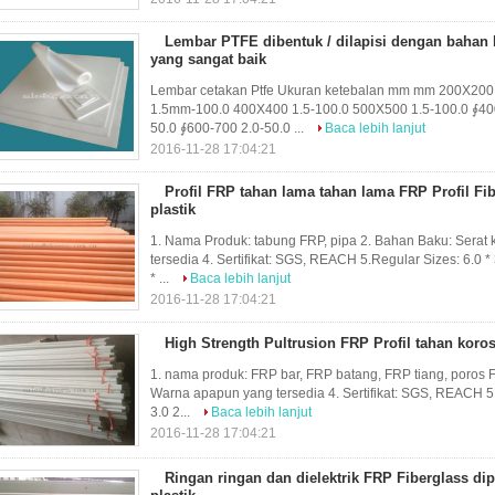
Lembar PTFE dibentuk / dilapisi dengan bahan 
yang sangat baik
Lembar cetakan Ptfe Ukuran ketebalan mm mm 200X20
1.5mm-100.0 400X400 1.5-100.0 500X500 1.5-100.0 ∮400
50.0 ∮600-700 2.0-50.0 ...
Baca lebih lanjut
2016-11-28 17:04:21
Profil FRP tahan lama tahan lama FRP Profil Fib
plastik
1. Nama Produk: tabung FRP, pipa 2. Bahan Baku: Serat 
tersedia 4. Sertifikat: SGS, REACH 5.Regular Sizes: 6.0 * 3.
* ...
Baca lebih lanjut
2016-11-28 17:04:21
High Strength Pultrusion FRP Profil tahan koros
1. nama produk: FRP bar, FRP batang, FRP tiang, poros F
Warna apapun yang tersedia 4. Sertifikat: SGS, REACH 5
3.0 2...
Baca lebih lanjut
2016-11-28 17:04:21
Ringan ringan dan dielektrik FRP Fiberglass dip