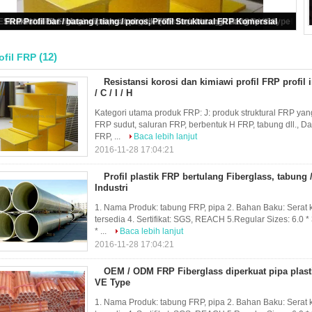
istansi korosi dan kimiawi profil FRP profil instruktur tipe balok U / C / I / H
(12)
ofil FRP
Resistansi korosi dan kimiawi profil FRP profil i
/ C / I / H
Kategori utama produk FRP: J: produk struktural FRP ya
FRP sudut, saluran FRP, berbentuk H FRP, tabung dll., Da
FRP, ...
Baca lebih lanjut
2016-11-28 17:04:21
Profil plastik FRP bertulang Fiberglass, tabung
Industri
1. Nama Produk: tabung FRP, pipa 2. Bahan Baku: Serat 
tersedia 4. Sertifikat: SGS, REACH 5.Regular Sizes: 6.0 * 3.
* ...
Baca lebih lanjut
2016-11-28 17:04:21
OEM / ODM FRP Fiberglass diperkuat pipa plast
VE Type
1. Nama Produk: tabung FRP, pipa 2. Bahan Baku: Serat 