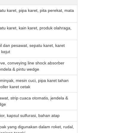
tu karet, pipa karet, pita perekat, mata
atu karet, kain karet, produk olahraga,
l dan pesawat, sepatu karet, karet
kejut
eve, conveying line shock absorber
jendela & pintu wedge
minyak, mesin cuci, pipa karet tahan
oller karet cetak
awat, strip cuaca otomatis, jendela &
dge
ior, kapsul sulfurasi, bahan atap
pak yang digunakan dalam roket, rudal,