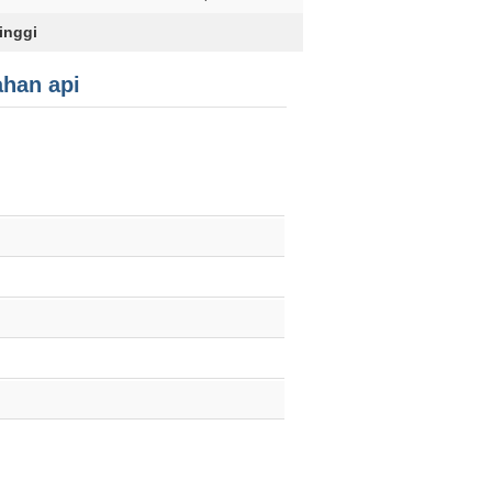
inggi
ahan api