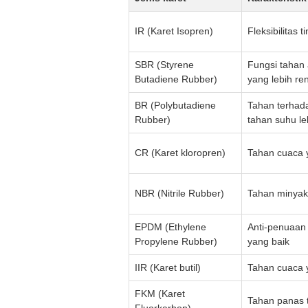
IR (Karet Isopren)
Fleksibilitas 
SBR (Styrene
Fungsi tahan 
Butadiene Rubber)
yang lebih re
BR (Polybutadiene
Tahan terhad
Rubber)
tahan suhu l
CR (Karet kloropren)
Tahan cuaca y
NBR (Nitrile Rubber)
Tahan minyak
EPDM (Ethylene
Anti-penuaan y
Propylene Rubber)
yang baik
IIR (Karet butil)
Tahan cuaca 
FKM (Karet
Tahan panas t