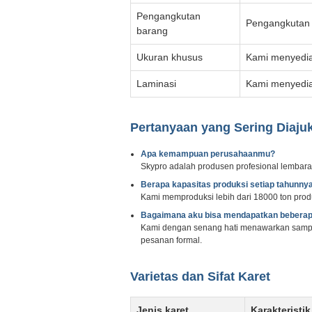
Pengangkutan
Pengangkutan 
barang
Ukuran khusus
Kami menyedia
Laminasi
Kami menyedia
Pertanyaan yang Sering Diaju
Apa kemampuan perusahaanmu?
Skypro adalah produsen profesional lembaran
Berapa kapasitas produksi setiap tahunny
Kami memproduksi lebih dari 18000 ton produ
Bagaimana aku bisa mendapatkan bebera
Kami dengan senang hati menawarkan sampel 
pesanan formal.
Varietas dan Sifat Karet
Jenis karet
Karakteristi