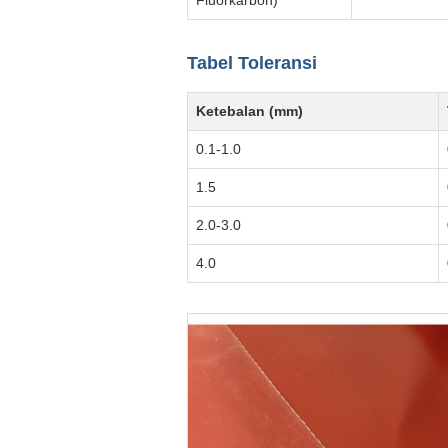
Fluorkarbon)
Tabel Toleransi
Ketebalan (mm)
0.1-1.0
1.5
2.0-3.0
4.0