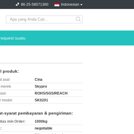
86-25-58071360
Indonesian
search
request suatu
il produk:
t asal:
Cina
merek:
Skypro
kasi:
ROHS/SGS/REACH
 model:
SK0201
at-syarat pembayaran & pengiriman:
itas min Order:
1000kg
:
negotiable