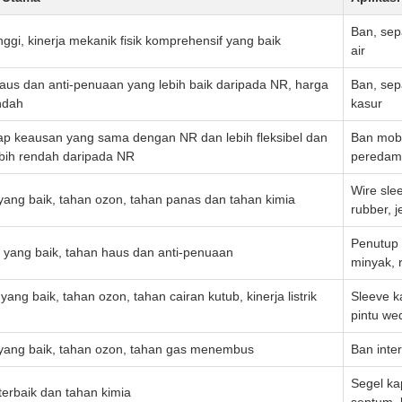
Ban, sepa
tinggi, kinerja mekanik fisik komprehensif yang baik
air
aus dan anti-penuaan yang lebih baik daripada NR, harga
Ban, sep
ndah
kasur
ap keausan yang sama dengan NR dan lebih fleksibel dan
Ban mobi
ebih rendah daripada NR
peredam 
Wire sle
ang baik, tahan ozon, tahan panas dan tahan kimia
rubber, 
Penutup 
 yang baik, tahan haus dan anti-penuaan
minyak, r
ang baik, tahan ozon, tahan cairan kutub, kinerja listrik
Sleeve k
pintu we
yang baik, tahan ozon, tahan gas menembus
Ban inter
Segel ka
erbaik dan tahan kimia