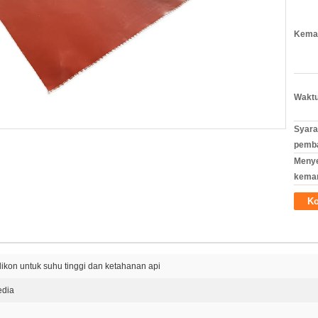
Kemas
Waktu
Syara
pemb
Meny
kema
Ko
ilikon untuk suhu tinggi dan ketahanan api
edia