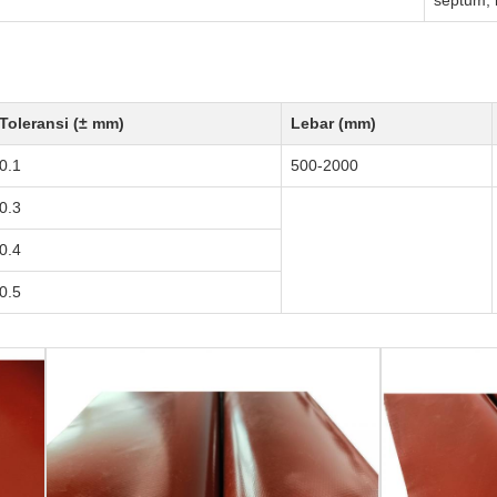
septum, 
Toleransi (± mm)
Lebar (mm)
0.1
500-2000
0.3
0.4
0.5