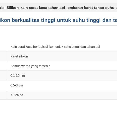
isi Silikon
kain serat kaca tahan api
lembaran karet tahan suhu t
,
,
likon berkualitas tinggi untuk suhu tinggi dan t
Kain serat kaca berlapis silikon untuk suhu tinggi dan tahan api
Karet silikon
Semua warna yang tersedia
0.1-30mm
0.5-3.8m
7-12Mpa