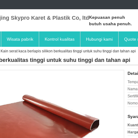
ing Skypro Karet & Plastik Co, ltd
Kepuasan penuh
butuh usaha penuh.
Wisata pabrik
Kontrol kualitas
Hubungi kami
Quote 
Kain serat kaca berlapis silikon berkualitas tinggi untuk suhu tinggi dan tahan api
 berkualitas tinggi untuk suhu tinggi dan tahan api
Deta
Tempa
Nama 
Sertifi
Nomor
Syar
Kuant
Harga