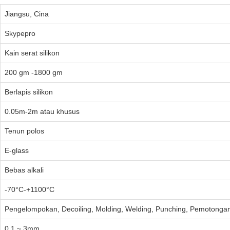
Jiangsu, Cina
Skypepro
Kain serat silikon
200 gm -1800 gm
Berlapis silikon
0.05m-2m atau khusus
Tenun polos
E-glass
Bebas alkali
-70°C-+1100°C
Pengelompokan, Decoiling, Molding, Welding, Punching, Pemotonga
0.1 ~ 3mm