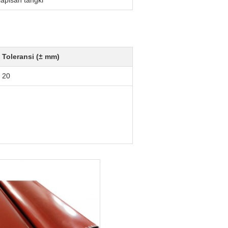
lapisan tangki
Toleransi (± mm)
20