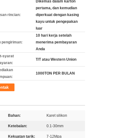
Dikemas dalam karton
pertama, dan kemudian
an rincian:
diperkuat dengan kasing
kayu untuk pengepakan
luar
10 hari kerja setelah
 pengiriman:
menerima pembayaran
Anda
t-syarat
T/T atau Western Union
ayaran:
ediakan
1000TON PER BULAN
mpuan:
ntak
Bahan:
Karet silikon
Ketebalan:
0.1-30mm
Kekuatan tarik:
7-12Mpa