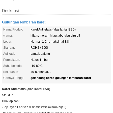
Deskripsi
Gulungan lembaran karet
Nama Produk:
Karet Anti-statis (alas lantai ESD)
warna:
hitam, merah, hijau, abu-abu biru dll
Lebar:
Normall 1-2m, maksimal 3,8m
Standar:
ROHS / SGS
Aplikasi:
Lantai, paking
Permukaan:
Halus, timbul
Suhu bekerja:
-10-80 C
Kekerasan:
40-80 pantai A
gelendong karet
gulungan lembaran karet
Cahaya Tinggi:
,
Karet Anti-statis (alas lantai ESD)
Struktur:
Dua lapisan:
-Top layer: Lapisan disipatif statis (warna hijau)