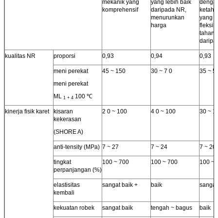
mekanik yang
yang lebih baik
denga
komprehensif
daripada NR,
ketaha
menurunkan
yang l
harga
fleksib
tahan 
darip
kualitas NR
proporsi
0,93
0,94
0,93
meni perekat
45 ~ 150
30 ~ 7 0
35 ~ 5
meni perekat
ML
100 ℃
1 + 4
kinerja fisik karet
kisaran
2 0 ~ 100
4 0 ~ 100
30 ~ 1
kekerasan
(SHORE A)
anti-tensity (MPa)
7 ~ 27
7 ~ 24
7 ~ 20
tingkat
100 ~ 700
100 ~ 700
100 ~ 
perpanjangan (%)
elastisitas
sangat baik +
baik
sangat
kembali
kekuatan robek
sangat baik
tengah ~ bagus
baik