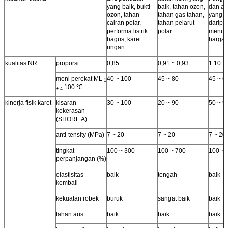
yang baik, bukti
baik, tahan ozon,
dan an
ozon, tahan
tahan gas tahan,
yang l
cairan polar,
tahan pelarut
daripa
performa listrik
polar
menur
bagus, karet
harga.
ringan
kualitas NR
proporsi
0,85
0,91 ~ 0,93
1.10
meni perekat ML
40 ~ 100
45 ~ 80
45 ~ 6
1
100 ℃
+ 4
kinerja fisik karet
kisaran
30 ~ 100
20 ~ 90
50 ~ 9
kekerasan
(SHORE A)
anti-tensity (MPa)
7 ~ 20
7 ~ 20
7 ~ 20
tingkat
100 ~ 300
100 ~ 700
100 ~ 
perpanjangan (%)
elastisitas
baik
tengah
baik
kembali
kekuatan robek
buruk
sangat baik
baik
tahan aus
baik
baik
baik