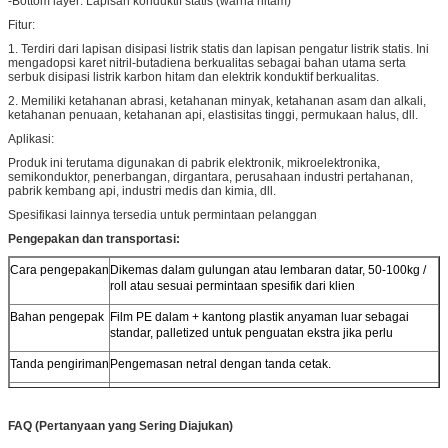
-Bottom layer: Lapisan konduktif statis (warna hitam)
Fitur:
1. Terdiri dari lapisan disipasi listrik statis dan lapisan pengatur listrik statis. Ini
mengadopsi karet nitril-butadiena berkualitas sebagai bahan utama serta
serbuk disipasi listrik karbon hitam dan elektrik konduktif berkualitas.
2. Memiliki ketahanan abrasi, ketahanan minyak, ketahanan asam dan alkali,
ketahanan penuaan, ketahanan api, elastisitas tinggi, permukaan halus, dll.
Aplikasi:
Produk ini terutama digunakan di pabrik elektronik, mikroelektronika,
semikonduktor, penerbangan, dirgantara, perusahaan industri pertahanan,
pabrik kembang api, industri medis dan kimia, dll.
Spesifikasi lainnya tersedia untuk permintaan pelanggan
Pengepakan dan transportasi:
Cara pengepakan
Dikemas dalam gulungan atau lembaran datar, 50-100kg /
roll atau sesuai permintaan spesifik dari klien
Bahan pengepak
Film PE dalam + kantong plastik anyaman luar sebagai
standar, palletized untuk penguatan ekstra jika perlu
Tanda pengiriman
Pengemasan netral dengan tanda cetak.
Waktu pengiriman
15 hari sejak diterimanya PO dan uang muka
FAQ (Pertanyaan yang Sering Diajukan)
Kargo
Laut (FCL & LCL) atau angkutan udara