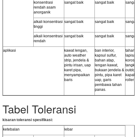
konsentrasi
sangat baik
sangat baik
sangat
rendah asam
anorganik
alkali konsentrasi
sangat baik
sangat baik
sangat
tinggi
alkali konsentrasi
sangat baik
sangat baik
sangat
rendah
aplikasi
kawat lengan,
ban interior,
tahan i
auto weather
kapsul sulfur,
lapisan
strip, jendela &
bahan atap,
korosi,
pintu irisan, uap
lengan kawat,
tangki,
karet pipa,
bukaan jendela &
outdoo
menyampaikan
pintu, pipa karet
kapak a
baris
uap, garis
roller 
pembawa tahan
panas.
Tabel Toleransi
kisaran toleransi spesifikasi:
ketebalan
lebar