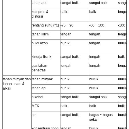
tahan aus
sangat baik
sangat baik
sangat
kompres &
baik
baik
tengah
distorsi
rentang suhu (℃)
-75 ~ 90
-60 ~ 100
-100 ~
tahan iklim
tengah
tengah
tengah
bukti ozon
buruk
tengah
buruk
kinerja listrik
sangat baik
tengah
baik
gas tahan
tengah
tengah
tengah
penetrasi
tahan minyak dan
tahan minyak
buruk
buruk
buruk
tahan asam &
tahan api
buruk
buruk
buruk
alkali
alkohol
sangat baik
sangat baik
sangat
MEK
baik
baik
baik
air
sangat baik
bagus ~ bagus
buruk
sekali
konsentrasi tinggi
tengah
buruk
buruk