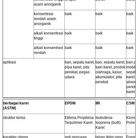
asam anorganik
konsentrasi
baik
baik
baik
rendah asam
anorganik
alkali konsentrasi
baik
baik
baik
tinggi
alkali konsentrasi
baik
baik
baik
rendah
aplikasi
ban, sepatu karet,
ban, sepatu karet,
ban p
pipa karet, pita
kain karet, produk
mobil 
perekat, pegas
olahraga, kasur,
sepatu 
udara
akumulator, pita
karet 
perekat
absorbe
pereka
karet
berbagai karet
EPDM
IIR
CSM
(ASTM)
struktur kimia
Etilena Propilena
Isobutena-
Kloros
Terpolimer Karet
Isoprena (butil)
Polieti
Karet
karakter utama
anti penuaan
tahan iklim yang
Fungsi