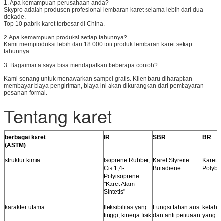
1. Apa kemampuan perusahaan anda?
Ukuran khusus
Kami menyediakan jasa pemotongan untuk ukuran khusus
Skypro adalah produsen profesional lembaran karet selama lebih dari dua
dekade.
Laminasi
Kami menyediakan laminasi ekstra dengan PSA, tekstil atau
Top 10 pabrik karet terbesar di China.
bahan lainnya.
2.Apa kemampuan produksi setiap tahunnya?
Kami memproduksi lebih dari 18.000 ton produk lembaran karet setiap
tahunnya.
3. Bagaimana saya bisa mendapatkan beberapa contoh?
Kami senang untuk menawarkan sampel gratis. Klien baru diharapkan
membayar biaya pengiriman, biaya ini akan dikurangkan dari pembayaran
pesanan formal.
Tentang karet
berbagai karet
IR
SBR
BR
(ASTM)
struktur kimia
Isoprene Rubber,
Karet Styrene
Karet
Cis 1,4-
Butadiene
Polybu
Polyisoprene
"Karet Alam
Sintetis"
karakter utama
fleksibilitas yang
Fungsi tahan aus
ketaha
tinggi, kinerja fisik
dan anti penuaan
yang 