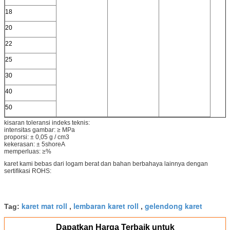
18
20
22
25
30
40
50
kisaran toleransi indeks teknis:
intensitas gambar: ≥ MPa
proporsi: ± 0,05 g / cm3
kekerasan: ± 5shoreA
memperluas: ≥%
karet kami bebas dari logam berat dan bahan berbahaya lainnya dengan
sertifikasi ROHS:
karet mat roll
lembaran karet roll
gelendong karet
Tag:
,
,
Dapatkan Harga Terbaik untuk