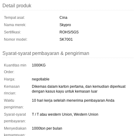
Detail produk
Tempat asal:
Cina
Nama merek:
Skypro
Sertifikasi:
ROHS/SGS
Nomor model:
SK7001
Syarat-syarat pembayaran & pengiriman
Kuantitas min
1000KG
Order:
Harga:
negotiable
Kemasan
Dikemas dalam karton pertama, dan kemudian diperkuat
dengan kasus kayu untuk kemasan luar
rincian:
Waktu
10 hari kerja setelah menerima pembayaran Anda
pengiriman:
Syarat-syarat
T / T atau western Union, Western Union
pembayaran:
Menyediakan
1000ton per bulan
kemampuan: