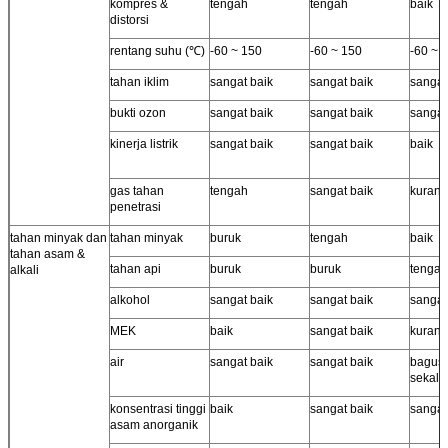
kompres &
tengah
tengah
baik
distorsi
rentang suhu (℃)
-60 ~ 150
-60 ~ 150
-60 ~ 
tahan iklim
sangat baik
sangat baik
sangat
bukti ozon
sangat baik
sangat baik
sangat
kinerja listrik
sangat baik
sangat baik
baik
gas tahan
tengah
sangat baik
kurang
penetrasi
tahan minyak dan
tahan minyak
buruk
tengah
baik
tahan asam &
tahan api
buruk
buruk
tengah
alkali
alkohol
sangat baik
sangat baik
sangat
MEK
baik
sangat baik
kurang
air
sangat baik
sangat baik
bagus 
sekali
konsentrasi tinggi
baik
sangat baik
sangat
asam anorganik