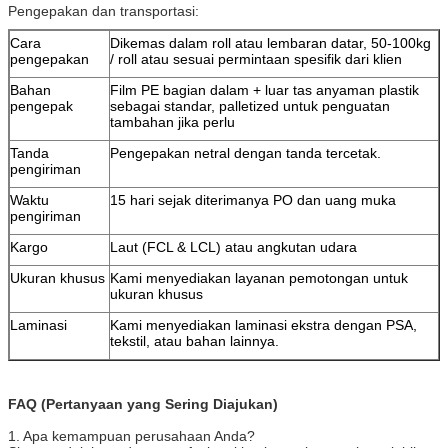
Pengepakan dan transportasi:
Cara
Dikemas dalam roll atau lembaran datar, 50-100kg
pengepakan
/ roll atau sesuai permintaan spesifik dari klien
Bahan
Film PE bagian dalam + luar tas anyaman plastik
pengepak
sebagai standar, palletized untuk penguatan
tambahan jika perlu
Tanda
Pengepakan netral dengan tanda tercetak.
pengiriman
Waktu
15 hari sejak diterimanya PO dan uang muka
pengiriman
Kargo
Laut (FCL & LCL) atau angkutan udara
Ukuran khusus
Kami menyediakan layanan pemotongan untuk
ukuran khusus
Laminasi
Kami menyediakan laminasi ekstra dengan PSA,
tekstil, atau bahan lainnya.
FAQ (Pertanyaan yang Sering Diajukan)
1. Apa kemampuan perusahaan Anda?