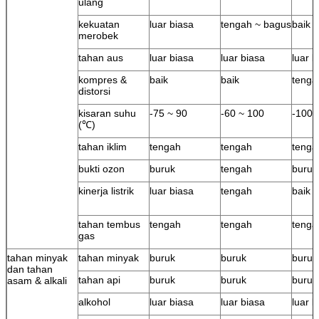
ulang
kekuatan
luar biasa
tengah ~ bagus
baik
merobek
tahan aus
luar biasa
luar biasa
luar b
kompres &
baik
baik
tenga
distorsi
kisaran suhu
-75 ~ 90
-60 ~ 100
-100 
(℃)
tahan iklim
tengah
tengah
tenga
bukti ozon
buruk
tengah
buruk
kinerja listrik
luar biasa
tengah
baik
tahan tembus
tengah
tengah
tenga
gas
tahan minyak
tahan minyak
buruk
buruk
buruk
dan tahan
tahan api
buruk
buruk
buruk
asam & alkali
alkohol
luar biasa
luar biasa
luar b