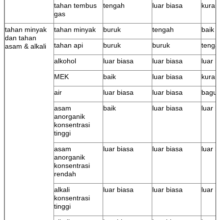
tahan tembus
tengah
luar biasa
kuran
gas
tahan minyak
tahan minyak
buruk
tengah
baik
dan tahan
tahan api
buruk
buruk
tenga
asam & alkali
alkohol
luar biasa
luar biasa
luar b
MEK
baik
luar biasa
kuran
air
luar biasa
luar biasa
bagus
asam
baik
luar biasa
luar b
anorganik
konsentrasi
tinggi
asam
luar biasa
luar biasa
luar b
anorganik
konsentrasi
rendah
alkali
luar biasa
luar biasa
luar b
konsentrasi
tinggi