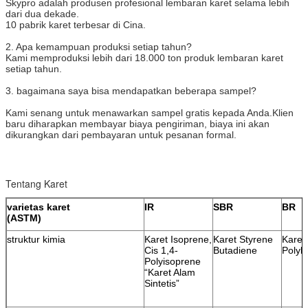
Skypro adalah produsen profesional lembaran karet selama lebih
dari dua dekade.
10 pabrik karet terbesar di Cina.
2. Apa kemampuan produksi setiap tahun?
Kami memproduksi lebih dari 18.000 ton produk lembaran karet
setiap tahun.
3. bagaimana saya bisa mendapatkan beberapa sampel?
Kami senang untuk menawarkan sampel gratis kepada Anda.Klien
baru diharapkan membayar biaya pengiriman, biaya ini akan
dikurangkan dari pembayaran untuk pesanan formal.
Tentang Karet
varietas karet
IR
SBR
BR
(ASTM)
struktur kimia
Karet Isoprene,
Karet Styrene
Karet
Cis 1,4-
Butadiene
Polyb
Polyisoprene
“Karet Alam
Sintetis”