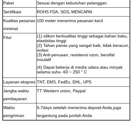
Paket
Sesuai dengan kebutuhan pelanggan.
Sertifikasi
ROHS FDA, SGS, MENCAPAI
Kualitas pesanan
100 meter menerima pesanan kecil
minimal
(1) silikon berkualitas tinggi sebagai bahan baku,
Fitur
elastisitas tinggi
(2) Tahan panas yang sangat baik, tidak beracun,
isolasi
(3) Anti-penuaan, resistensi ozon, bersifat
insulatif
(4) Dapat bekerja di media udara atau minyak
selama suhu -60 ~ 250 ° C
Layanan ekspres
TNT, EMS, FedEx, DHL, UPS
Jangka waktu
TT Western union, Paypal
pembayaran
Waktu
5-7days setelah menerima deposit Anda.juga
pengiriman
tergantung pada jumlah Anda