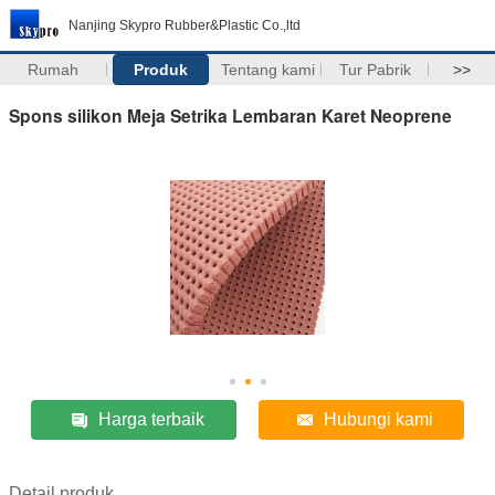
Nanjing Skypro Rubber&Plastic Co.,ltd
Rumah
Produk
Tentang kami
Tur Pabrik
>>
Spons silikon Meja Setrika Lembaran Karet Neoprene
Harga terbaik
Hubungi kami
Detail produk