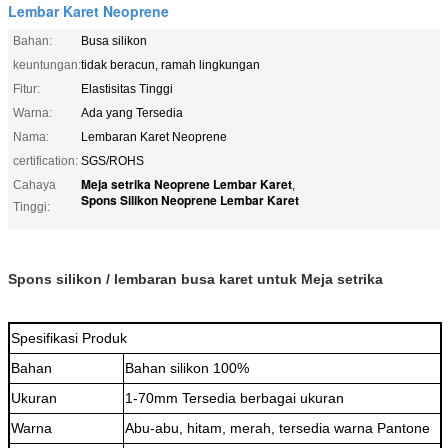
Lembar Karet Neoprene
Bahan:
Busa silikon
keuntungan:
tidak beracun, ramah lingkungan
Fitur:
Elastisitas Tinggi
Warna:
Ada yang Tersedia
Nama:
Lembaran Karet Neoprene
certification:
SGS/ROHS
Meja setrika Neoprene Lembar Karet
Cahaya
,
Spons Silikon Neoprene Lembar Karet
Tinggi:
Spons silikon / lembaran busa karet untuk Meja setrika
Spesifikasi Produk
Bahan
Bahan silikon 100%
Ukuran
1-70mm Tersedia berbagai ukuran
Warna
Abu-abu, hitam, merah, tersedia warna Pantone