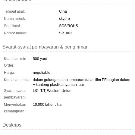
Tempat asal:
Cina
Nama merek:
skypro
Sertifikasi:
SGS/ROHS
Nomor model:
SP1003
Syarat-syarat pembayaran & pengiriman
Kuantitas min
500 yard
Order:
Harga:
negotiable
Kemasan rincian:
dalam gulungan atau lembaran datar, film PE bagian dalam
+ kantong plastik anyaman luar
Syarat-syarat
L/C, T/T, Western Union
pembayaran:
Menyediakan
10.000 tahun / hari
kemampuan:
Deskripsi