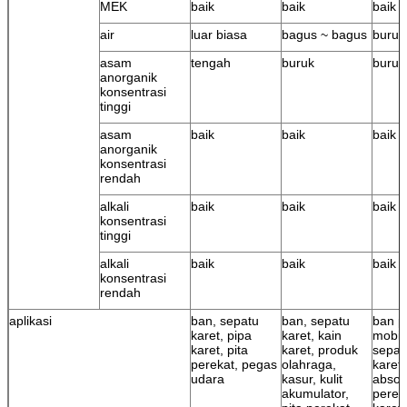
MEK
baik
baik
baik
air
luar biasa
bagus ~ bagus
buruk
asam
tengah
buruk
buruk
anorganik
konsentrasi
tinggi
asam
baik
baik
baik
anorganik
konsentrasi
rendah
alkali
baik
baik
baik
konsentrasi
tinggi
alkali
baik
baik
baik
konsentrasi
rendah
aplikasi
ban, sepatu
ban, sepatu
ban p
karet, pipa
karet, kain
mobil
karet, pita
karet, produk
sepat
perekat, pegas
olahraga,
karet
udara
kasur, kulit
absorb
akumulator,
perek