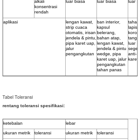
alkali
luar biasa
luar biasa
luar b
konsentrasi
rendah
aplikasi
lengan kawat,
ban interior,
tahan 
strip cuaca
kapsul
lapisa
otomatis, irisan
belerang,
korosi
jendela & pintu,
bahan atap,
tangki
pipa karet uap,
lengan kawat,
luar k
jalur
jendela & pintu
segel
pengangkutan
wedge, pipa
anti-k
karet uap, jalur
karet
pengangkutan
tahan panas
Tabel Toleransi
rentang toleransi spesifikasi:
ketebalan
lebar
ukuran metrik
toleransi
ukuran metrik
toleransi