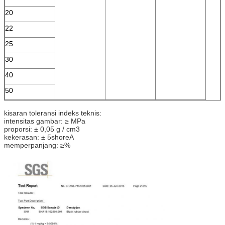
20
22
25
30
40
50
kisaran toleransi indeks teknis:
intensitas gambar: ≥ MPa
proporsi: ± 0,05 g / cm3
kekerasan: ± 5shoreA
memperpanjang: ≥%