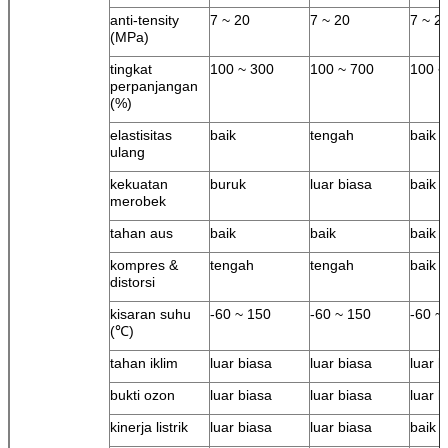
anti-tensity
7 ~ 20
7 ~ 20
7 ~ 2
(MPa)
tingkat
100 ~ 300
100 ~ 700
100 ~
perpanjangan
(%)
elastisitas
baik
tengah
baik
ulang
kekuatan
buruk
luar biasa
baik
merobek
tahan aus
baik
baik
baik
kompres &
tengah
tengah
baik
distorsi
kisaran suhu
-60 ~ 150
-60 ~ 150
-60 ~
(℃)
tahan iklim
luar biasa
luar biasa
luar b
bukti ozon
luar biasa
luar biasa
luar b
kinerja listrik
luar biasa
luar biasa
baik