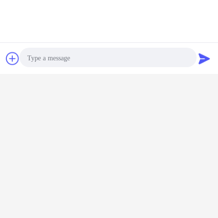
Obrolan
Quote request
suatu
Photo
Video Call
Audio Call
neoprene rubber sheeting
natural rubber sheet
Tag:
,
,
neoprene rubber rolls