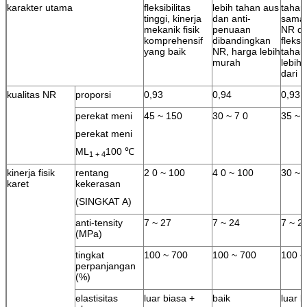
karakter utama
fleksibilitas
lebih tahan aus
tahan
tinggi, kinerja
dan anti-
sama
mekanik fisik
penuaan
NR da
komprehensif
dibandingkan
fleksi
yang baik
NR, harga lebih
tahan
murah
lebih
dari 
kualitas NR
proporsi
0,93
0,94
0,93
perekat meni
45 ~ 150
30 ~ 7 0
35 ~ 
perekat meni
ML
100 ℃
1 + 4
kinerja fisik
rentang
2 0 ~ 100
4 0 ~ 100
30 ~ 
karet
kekerasan
(SINGKAT A)
anti-tensity
7 ~ 27
7 ~ 24
7 ~ 2
(MPa)
tingkat
100 ~ 700
100 ~ 700
100 ~
perpanjangan
(%)
elastisitas
luar biasa +
baik
luar b