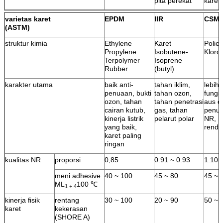
pita perekat
karet
varietas karet
EPDM
IIR
CSM
(ASTM)
struktur kimia
Ethylene
Karet
Poliet
Propylene
Isobutene-
Kloro
Terpolymer
Isoprene
Rubber
(butyl)
karakter utama
baik anti-
tahan iklim,
lebih 
penuaan, bukti
tahan ozon,
fungs
ozon, tahan
tahan penetrasi
aus d
cairan kutub,
gas, tahan
penua
kinerja listrik
pelarut polar
NR, h
yang baik,
renda
karet paling
ringan
kualitas NR
proporsi
0,85
0.91 ~ 0.93
1.10
meni adhesive
40 ~ 100
45 ~ 80
45 ~ 
ML
100 ℃
1 + 4
kinerja fisik
rentang
30 ~ 100
20 ~ 90
50 ~ 
karet
kekerasan
(SHORE A)