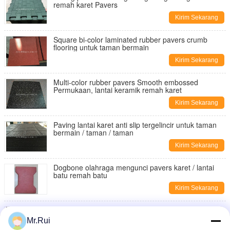
remah karet Pavers
Kirim Sekarang
Square bi-color laminated rubber pavers crumb
flooring untuk taman bermain
Kirim Sekarang
Multi-color rubber pavers Smooth embossed
Permukaan, lantai keramik remah karet
Kirim Sekarang
Paving lantai karet anti slip tergelincir untuk taman
bermain / taman / taman
Kirim Sekarang
Dogbone olahraga mengunci pavers karet / lantai
batu remah batu
Kirim Sekarang
Interlocking Dukungan karet paver outdoor hitam /
merah / hijau / biru
Mr.Rui