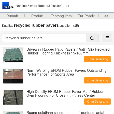
Nanjing Skypro Rubber&Plastic Co.,ltd
Rumah
Produk
Tentang kami
Tur Pabrik
>>
recycled rubber pavers
Kualitas
supplier.
(15)
Driveway Rubber Patio Pavers / Anti - Slip Recycled
Rubber Flooring Thickness 15-100mm
Kirim Sekarang
Non - Warping EPDM Rubber Pavers Outstanding
Performance For Sports Area
Kirim Sekarang
High Density EPDM Rubber Paver Mat / Rubber
Gym Flooring For Cross Fit Fitness Center
Kirim Sekarang
Ruang pelatihan saling mengunci genteng lantai