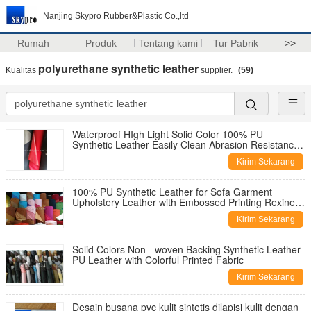
Nanjing Skypro Rubber&Plastic Co.,ltd
Rumah
Produk
Tentang kami
Tur Pabrik
>>
polyurethane synthetic leather
Kualitas
supplier.
(59)
Waterproof HIgh Light Solid Color 100% PU
Synthetic Leather Easily Clean Abrasion Resistance
Artificial PU Leather
Kirim Sekarang
100% PU Synthetic Leather for Sofa Garment
Upholstery Leather with Embossed Printing Rexine
Leather Faux Leather
Kirim Sekarang
Solid Colors Non - woven Backing Synthetic Leather
PU Leather with Colorful Printed Fabric
Kirim Sekarang
Desain busana pvc kulit sintetis dilapisi kulit dengan