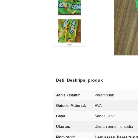
Detil Deskripsi produk
Jenis kelamin:
Perempuan
Outsole Material:
EVA
Gaya:
Sandal jepit
Ukuran:
Ukuran penuh tersedia
Lembaran karet tung
Menyoroti: