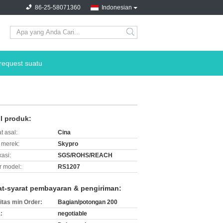
86-25-58071360
Indonesian
search
request suatu
il produk:
t asal:
Cina
merek:
Skypro
kasi:
SGS/ROHS/REACH
 model:
RS1207
at-syarat pembayaran & pengiriman:
itas min Order:
Bagian/potongan 200
:
negotiable