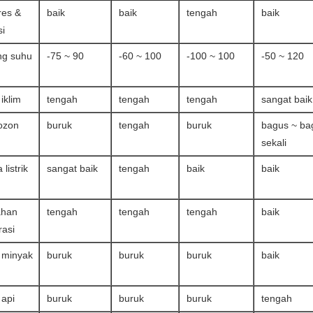
es &
baik
baik
tengah
baik
si
ng suhu
-75 ~ 90
-60 ~ 100
-100 ~ 100
-50 ~ 120
iklim
tengah
tengah
tengah
sangat baik
 ozon
buruk
tengah
buruk
bagus ~ ba
sekali
 listrik
sangat baik
tengah
baik
baik
ahan
tengah
tengah
tengah
baik
rasi
 minyak
buruk
buruk
buruk
baik
 api
buruk
buruk
buruk
tengah