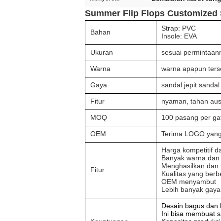
Summer Flip Flops Customized S
Strap: PVC
Bahan
Insole: EVA
Ukuran
sesuai permintaa
Warna
warna apapun ters
Gaya
sandal jepit sandal 
Fitur
nyaman, tahan aus, 
MOQ
100 pasang per ga
OEM
Terima LOGO yang
Harga kompetitif d
Banyak warna dan 
Menghasilkan dan 
Fitur
Kualitas yang berb
OEM menyambut
Lebih banyak gaya 
Desain bagus dan b
Ini bisa membuat s