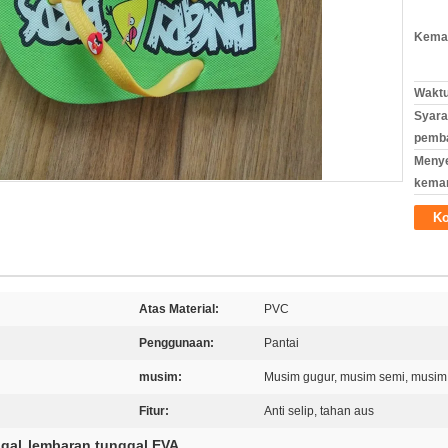
Kemas
Waktu
Syara
pemb
Meny
kema
Ko
Atas Material:
PVC
Penggunaan:
Pantai
musim:
Musim gugur, musim semi, musim
Fitur:
Anti selip, tahan aus
gal
lembaran tunggal EVA
,