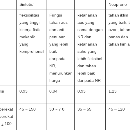
Sintetis"
Neoprene
fleksibilitas
Fungsi
ketahanan
tahan iklim
yang tinggi,
tahan aus
aus yang
yang baik, b
kinerja fisik
dan anti
sama dengan
ozon, taha
mekanik
penuaan
NR dan
panas dan
yang
yang lebih
ketahanan
tahan kimia
komprehensif
baik
suhu yang
daripada
lebih fleksibel
NR,
dan tahan
menurunkan
lebih baik
harga
daripada NR
rsi
0,93
0,94
0,93
1.23
perekat
45 ~ 150
30 ~ 7 0
35 ~ 55
45 ~ 120
perekat
100
+ 4