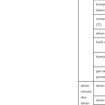
kompr
distor
renta
(℃)
tahan 
bukti
kinerja
gas t
penet
tahan
tahan
minyak
dan
tahan
tahan