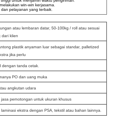
 tinggi untuk menjamin waktu pengiriman.
 melakukan win-win kerjasama.
 dan pelayanan yang terbaik.
ngan atau lembaran datar, 50-100kg / roll atau sesuai
 dari klien
ntong plastik anyaman luar sebagai standar, palletized
stra jika perlu
 dengan tanda cetak.
erimanya PO dan uang muka
atau angkutan udara
 jasa pemotongan untuk ukuran khusus
aminasi ekstra dengan PSA, tekstil atau bahan lainnya.