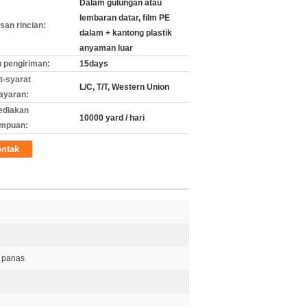
Dalam gulungan atau
lembaran datar, film PE
an rincian:
dalam + kantong plastik
anyaman luar
 pengiriman:
15days
t-syarat
L/C, T/T, Western Union
ayaran:
ediakan
10000 yard / hari
mpuan:
ntak
 panas