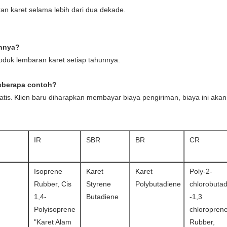
an karet selama lebih dari dua dekade.
unnya?
oduk lembaran karet setiap tahunnya.
eberapa contoh?
tis.
Klien baru diharapkan membayar biaya pengiriman, biaya ini ak
IR
SBR
BR
CR
Isoprene
Karet
Karet
Poly-2-
Rubber, Cis
Styrene
Polybutadiene
chlorobuta
1,4-
Butadiene
-1,3
Polyisoprene
chloropren
"Karet Alam
Rubber,