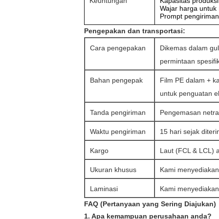
Keuntungan
Kapasitas produksi
Wajar harga untuk
Prompt pengiriman
Pengepakan dan transportasi:
Cara pengepakan
Dikemas dalam gulu
permintaan spesifik
Bahan pengepak
Film PE dalam + ka
untuk penguatan ek
Tanda pengiriman
Pengemasan netral
Waktu pengiriman
15 hari sejak dit
Kargo
Laut (FCL & LCL) 
Ukuran khusus
Kami menyediakan
Laminasi
Kami menyediakan l
FAQ (Pertanyaan yang Sering Diajukan)
1. Apa kemampuan perusahaan anda?