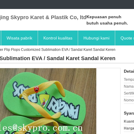
ing Skypro Karet & Plastik Co, ltd
Kepuasan penuh
butuh usaha penuh.
Wisata pabrik
Kontrol kualitas
Hubungi kami
Quote 
r Flip Flops Customized Sublimation EVA / Sandal Karet Sandal Keren
ublimation EVA / Sandal Karet Sandal Keren
Deta
Tempa
Nama 
Sertifi
Nomor
Syar
Kuant
Harga