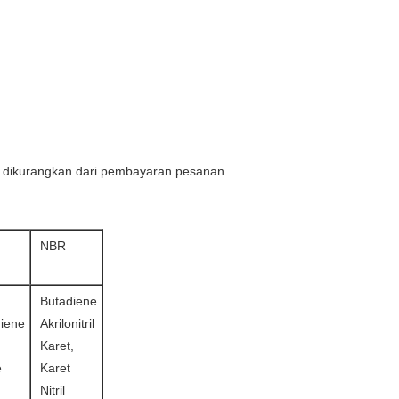
an dikurangkan dari pembayaran pesanan
NBR
Butadiene
diene
Akrilonitril
Karet,
e
Karet
Nitril