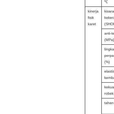
℃
kinerja
kisar
fisik
keker
karet
(SHO
anti-t
(MPa
tingka
perpa
(%)
elasti
kemba
kekua
robek
tahan