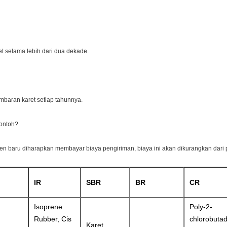
t selama lebih dari dua dekade.
mbaran karet setiap tahunnya.
ontoh?
en baru diharapkan membayar biaya pengiriman, biaya ini akan dikurangkan dari
IR
SBR
BR
CR
Isoprene
Poly-2-
Rubber, Cis
chlorobuta
Karet