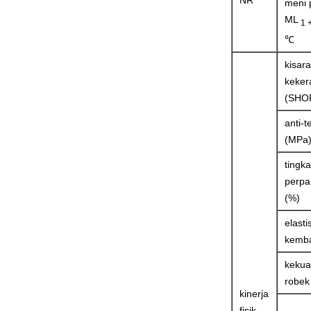
NR
meni 
ML
1 
℃
kisar
keker
(SHO
anti-t
(MPa
tingka
perpa
(%)
elasti
kemba
kekua
robek
kinerja
fisik