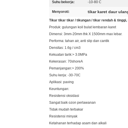
Suhu bekerja:
-10-80 C
tikar karet daur ulan
Menyoroti:
Tikar tikar tikar / tikungan / tikar rendah & ting
Produk: gulungan koil bulat lembaran karet
Dimensi: 3mm-20mm thk X 1500mm max lebar.
Performa: tahan air, anti slip dan cantik
Densitas: 1.6g / cm3
Kekuatan tarik:> 3.0MPa
Kekerasan: 70shoreA
Pemanjangan:> 200%
Suhu kerja: -30-70C
Aplikasi: paving
Keuntungan:
Resistensi oksidasi
Sangat baik ozon perlawanan
Tidak mudah terbakar
Resistensi minyak
Ketahanan terhadap asam dan alkali