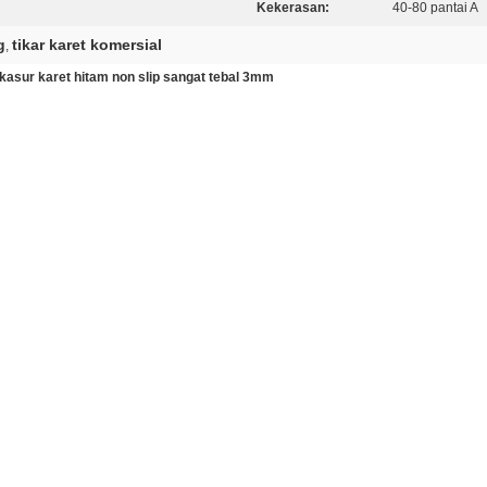
Kekerasan:
40-80 pantai A
g
tikar karet komersial
,
gi, kasur karet hitam non slip sangat tebal 3mm