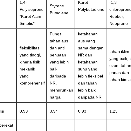
1,4-
Karet
-1,3
Styrene
Polyisoprene
Polybutadiene
chloropren
Butadiene
"Karet Alam
Rubber,
Sintetis"
Neoprene
Fungsi
ketahanan
tahan aus
aus yang
fleksibilitas
dan anti
sama dengan
tahan iklim
yang tinggi,
penuaan
NR dan
yang baik, b
kinerja fisik
yang lebih
ketahanan
ozon, taha
mekanik
baik
suhu yang
panas dan
yang
daripada
lebih fleksibel
tahan kimia
komprehensif
NR,
dan tahan
menurunkan
lebih baik
harga
daripada NR
rsi
0,93
0,94
0,93
1.23
perekat