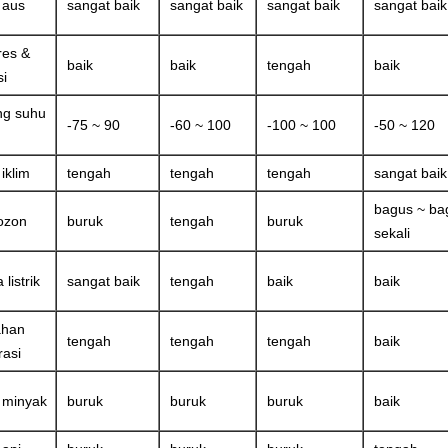
 aus
sangat baik
sangat baik
sangat baik
sangat baik
es &
baik
baik
tengah
baik
si
ng suhu
-75 ~ 90
-60 ~ 100
-100 ~ 100
-50 ~ 120
iklim
tengah
tengah
tengah
sangat baik
bagus ~ ba
 ozon
buruk
tengah
buruk
sekali
 listrik
sangat baik
tengah
baik
baik
ahan
tengah
tengah
tengah
baik
rasi
 minyak
buruk
buruk
buruk
baik