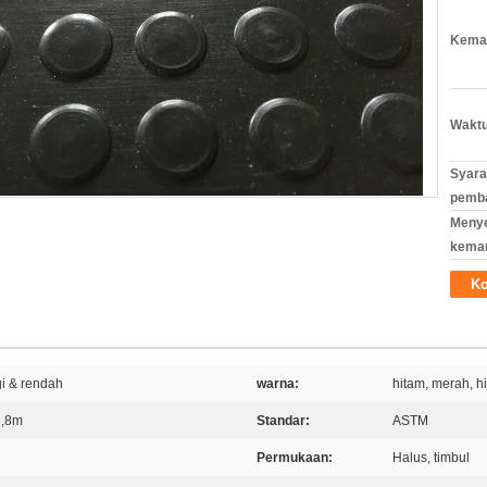
Kemas
Waktu
Syara
pemb
Meny
kema
Ko
ggi & rendah
warna:
hitam, merah, hi
3,8m
Standar:
ASTM
Permukaan:
Halus, timbul