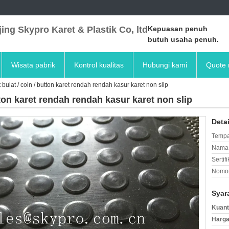
ing Skypro Karet & Plastik Co, ltd
Kepuasan penuh
butuh usaha penuh.
Wisata pabrik
Kontrol kualitas
Hubungi kami
Quote 
bulat / coin / button karet rendah rendah kasur karet non slip
tton karet rendah rendah kasur karet non slip
Deta
Tempa
Nama 
Sertifi
Nomor
Syar
Kuant
Harga