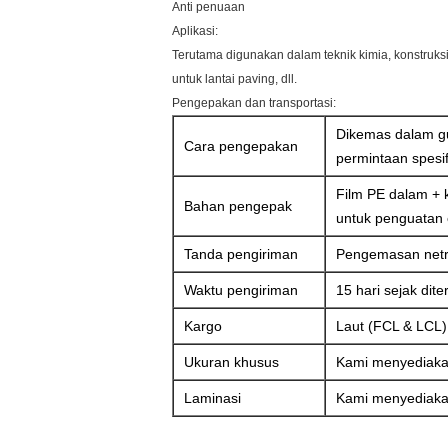
Anti penuaan
Aplikasi:
Terutama digunakan dalam teknik kimia, konstruksi,
untuk lantai paving, dll.
Pengepakan dan transportasi:
Dikemas dalam gu
Cara pengepakan
permintaan spesifi
Film PE dalam + k
Bahan pengepak
untuk penguatan e
Tanda pengiriman
Pengemasan netra
Waktu pengiriman
15 hari sejak di
Kargo
Laut (FCL & LCL)
Ukuran khusus
Kami menyediaka
Laminasi
Kami menyediakan