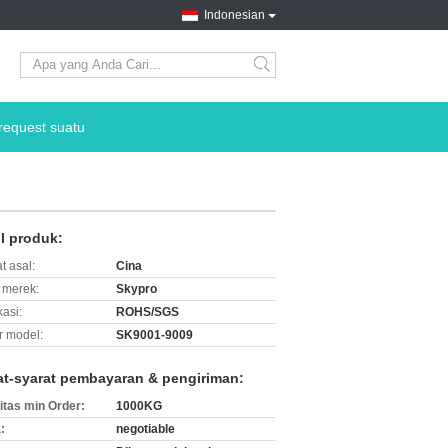
Indonesian
search
request suatu
il produk:
t asal:
Cina
merek:
Skypro
kasi:
ROHS/SGS
 model:
SK9001-9009
at-syarat pembayaran & pengiriman:
itas min Order:
1000KG
:
negotiable