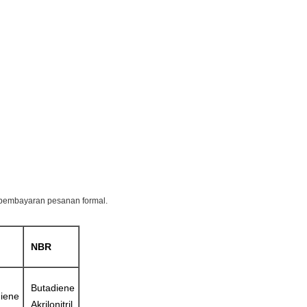
 pembayaran pesanan formal.
NBR
Butadiene
diene
Akrilonitril