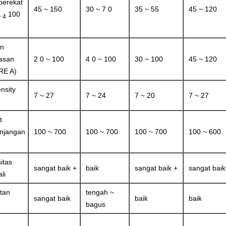
perekat
45 ~ 150
30 ~ 7 0
35 ~ 55
45 ~ 120
100
+ 4
an
asan
2 0 ~ 100
4 0 ~ 100
30 ~ 100
45 ~ 120
RE A)
ensity
7 ~ 27
7 ~ 24
7 ~ 20
7 ~ 27
)
t
njangan
100 ~ 700
100 ~ 700
100 ~ 700
100 ~ 600
sitas
sangat baik +
baik
sangat baik +
sangat baik
li
tan
tengah ~
sangat baik
baik
baik
bagus