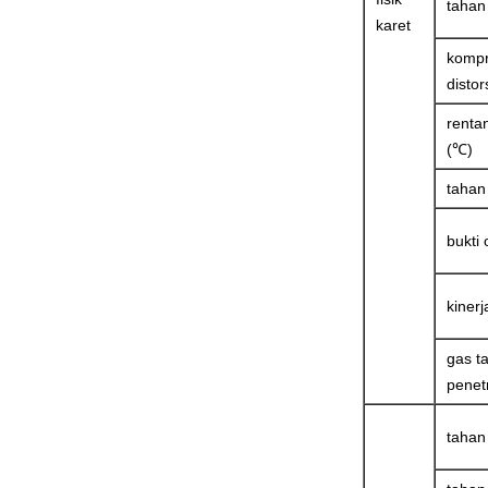
tahan
karet
kompr
distor
renta
(℃)
tahan 
bukti
kinerja
gas t
penet
tahan