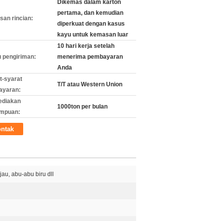
Dikemas dalam karton
pertama, dan kemudian
an rincian:
diperkuat dengan kasus
kayu untuk kemasan luar
10 hari kerja setelah
 pengiriman:
menerima pembayaran
Anda
t-syarat
T/T atau Western Union
ayaran:
ediakan
1000ton per bulan
mpuan:
ntak
jau, abu-abu biru dll