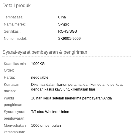
Detail produk
Tempat asal:
Cina
Nama merek:
Skypro
Sertifikasi:
ROHS/SGS
Nomor model:
SK9001-9009
Syarat-syarat pembayaran & pengiriman
Kuantitas min
1000KG
Order:
Harga:
negotiable
Kemasan
Dikemas dalam karton pertama, dan kemudian diperkuat
dengan kasus kayu untuk kemasan luar
rincian:
Waktu
10 hari kerja setelah menerima pembayaran Anda
pengiriman:
Syarat-syarat
T/T atau Western Union
pembayaran:
Menyediakan
1000ton per bulan
kemampuan: