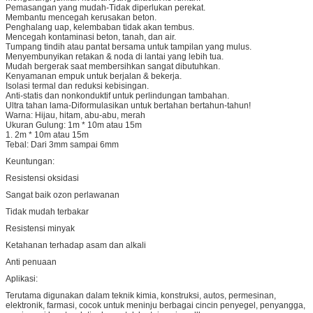
Pemasangan yang mudah-Tidak diperlukan perekat.
Membantu mencegah kerusakan beton.
Penghalang uap, kelembaban tidak akan tembus.
Mencegah kontaminasi beton, tanah, dan air.
Tumpang tindih atau pantat bersama untuk tampilan yang mulus.
Menyembunyikan retakan & noda di lantai yang lebih tua.
Mudah bergerak saat membersihkan sangat dibutuhkan.
Kenyamanan empuk untuk berjalan & bekerja.
Isolasi termal dan reduksi kebisingan.
Anti-statis dan nonkonduktif untuk perlindungan tambahan.
Ultra tahan lama-Diformulasikan untuk bertahan bertahun-tahun!
Warna: Hijau, hitam, abu-abu, merah
Ukuran Gulung: 1m * 10m atau 15m
1. 2m * 10m atau 15m
Tebal: Dari 3mm sampai 6mm
Keuntungan:
Resistensi oksidasi
Sangat baik ozon perlawanan
Tidak mudah terbakar
Resistensi minyak
Ketahanan terhadap asam dan alkali
Anti penuaan
Aplikasi:
Terutama digunakan dalam teknik kimia, konstruksi, autos, permesinan,
elektronik, farmasi, cocok untuk meninju berbagai cincin penyegel, penyangga,