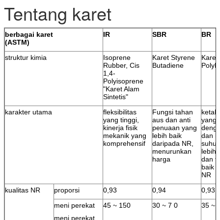
Tentang karet
berbagai karet
IR
SBR
BR
(ASTM)
struktur kimia
Isoprene
Karet Styrene
Karet
Rubber, Cis
Butadiene
Polyb
1,4-
Polyisoprene
"Karet Alam
Sintetis"
karakter utama
fleksibilitas
Fungsi tahan
ketah
yang tinggi,
aus dan anti
yang
kinerja fisik
penuaan yang
deng
mekanik yang
lebih baik
dan k
komprehensif
daripada NR,
suhu 
menurunkan
lebih 
harga
dan t
baik 
NR
kualitas NR
proporsi
0,93
0,94
0,93
meni perekat
45 ~ 150
30 ~ 7 0
35 ~ 
meni perekat