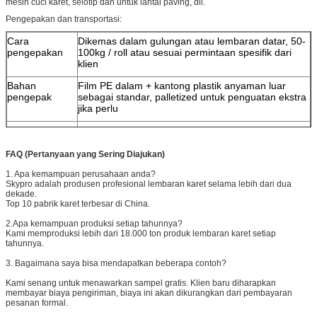
mesin cuci karet, selotip dan untuk lantai paving, dll.
Pengepakan dan transportasi:
Cara
Dikemas dalam gulungan atau lembaran datar, 50-
pengepakan
100kg / roll atau sesuai permintaan spesifik dari
klien
Bahan
Film PE dalam + kantong plastik anyaman luar
pengepak
sebagai standar, palletized untuk penguatan ekstra
jika perlu
Tanda
Pengemasan netral dengan tanda cetak.
pengiriman
FAQ (Pertanyaan yang Sering Diajukan)
Waktu
15 hari sejak diterimanya PO dan uang muka
1. Apa kemampuan perusahaan anda?
pengiriman
Skypro adalah produsen profesional lembaran karet selama lebih dari dua
dekade.
Kargo
Laut (FCL & LCL) atau angkutan udara
Top 10 pabrik karet terbesar di China.
Ukuran khusus
Kami menyediakan jasa pemotongan untuk ukuran
2.Apa kemampuan produksi setiap tahunnya?
khusus
Kami memproduksi lebih dari 18.000 ton produk lembaran karet setiap
tahunnya.
Laminasi
Kami menyediakan laminasi ekstra dengan PSA,
tekstil atau bahan lainnya.
3. Bagaimana saya bisa mendapatkan beberapa contoh?
Kami senang untuk menawarkan sampel gratis. Klien baru diharapkan
membayar biaya pengiriman, biaya ini akan dikurangkan dari pembayaran
pesanan formal.