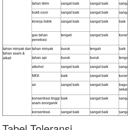
tahan iklim
sangat baik
sangat baik
sangat
bukti ozon
sangat baik
sangat baik
sangat
kinerja listrik
sangat baik
sangat baik
baik
gas tahan
tengah
sangat baik
kurang
penetrasi
tahan minyak dan
tahan minyak
buruk
tengah
baik
tahan asam &
tahan api
buruk
buruk
tengah
alkali
alkohol
sangat baik
sangat baik
sangat
MEK
baik
sangat baik
kurang
air
sangat baik
sangat baik
bagus 
sekali
konsentrasi tinggi
baik
sangat baik
sangat
asam anorganik
konsentrasi
sangat baik
sangat baik
sangat
rendah asam
anorganik
Tabel Toleransi