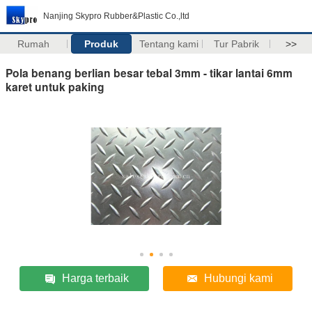
Nanjing Skypro Rubber&Plastic Co.,ltd
Rumah
Produk
Tentang kami
Tur Pabrik
>>
Pola benang berlian besar tebal 3mm - tikar lantai 6mm
karet untuk paking
Harga terbaik
Hubungi kami