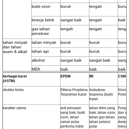
bukti ozon
buruk
tengah
buruk
kinerja listrik
sangat baik
tengah
baik
gas tahan
tengah
tengah
tenga
penetrasi
tahan minyak
tahan minyak
buruk
buruk
buruk
dan tahan
tahan api
buruk
buruk
buruk
asam & alkali
alkohol
sangat baik
sangat baik
sanga
MEK
baik
baik
baik
berbagai karet
EPDM
IIR
CSM
air
sangat baik
bagus ~ bagus
buruk
(ASTM)
sekali
struktur kimia
Etilena Propilena
Isobutena-
Kloros
konsentrasi
tengah
buruk
buruk
Terpolimer Karet
Isoprena (butil)
Polieti
tinggi asam
Karet
anorganik
karakter utama
anti penuaan
tahan iklim yang
Fungsi
konsentrasi
baik
baik
baik
yang baik, bukti
baik, tahan ozon,
dan an
rendah asam
ozon, tahan
tahan gas tahan,
yang l
anorganik
cairan polar,
tahan pelarut
daripa
performa listrik
polar
menur
alkali
baik
baik
baik