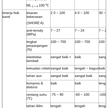
ML
100 ℃
1 + 4
kinerja fisik
kisaran
2 0 ~ 100
4 0 ~ 100
30 ~ 
karet
kekerasan
(SHORE A)
anti-tensity
7 ~ 27
7 ~ 24
7 ~ 2
(MPa)
tingkat
100 ~ 700
100 ~ 700
100 ~
perpanjangan
(%)
elastisitas
sangat baik +
baik
sanga
kembali
kekuatan robek
sangat baik
tengah ~ bagus
baik
tahan aus
sangat baik
sangat baik
sanga
kompres &
baik
baik
tenga
distorsi
rentang suhu
-75 ~ 90
-60 ~ 100
-100 
(℃)
tahan iklim
tengah
tengah
tenga