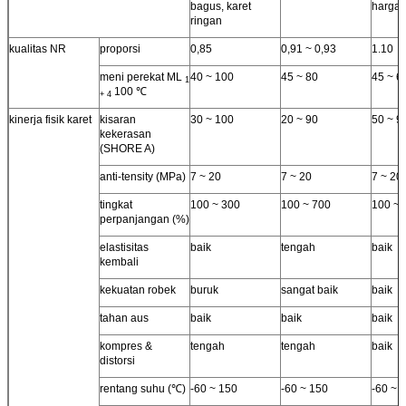
bagus, karet
harga.
konsentrasi
ringan
tinggi
kualitas NR
proporsi
0,85
0,91 ~ 0,93
1.10
alkali
baik
baik
baik
konsentrasi
meni perekat ML
40 ~ 100
45 ~ 80
45 ~ 6
rendah
1
100 ℃
+ 4
aplikasi
ban, sepatu
ban, sepatu
ban p
kinerja fisik karet
kisaran
30 ~ 100
20 ~ 90
50 ~ 9
karet, pipa
karet, kain
mobil
kekerasan
karet, pita
karet, produk
sepat
(SHORE A)
perekat, pegas
olahraga,
karet
udara
kasur,
absorb
anti-tensity (MPa)
7 ~ 20
7 ~ 20
7 ~ 20
akumulator,
perek
pita perekat
karet
tingkat
100 ~ 300
100 ~ 700
100 ~ 
perpanjangan (%)
elastisitas
baik
tengah
baik
kembali
kekuatan robek
buruk
sangat baik
baik
tahan aus
baik
baik
baik
kompres &
tengah
tengah
baik
distorsi
rentang suhu (℃)
-60 ~ 150
-60 ~ 150
-60 ~ 