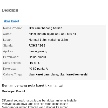
Deskripsi
Tikar karet
Nama Produk:
tikar karet benang berlian
warna:
hitam, merah, hijau, abu-abu biru dll
Lebar:
Normall 1-2m, maksimal 3,8m
Standar:
ROHS / SGS
Aplikasi:
Lantai, paking
Permukaan:
Halus, timbul
Suhu bekerja:
-10-80 C
Kekerasan:
40-80 pantai A
tikar karet daur ulang
tikar karet komersial
Cahaya Tinggi:
,
Berlian benang pola karet tikar lantai
Deskripsi Produk
Diformat secara khusus, tugas berat, bahan kelas installer.
Menyediakan daya tarik dan slip yang ditingkatkan.
Mengurangi jumlah kotoran yang dilacak ke rumah.