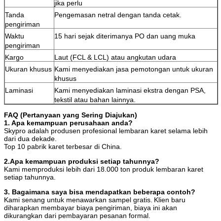
jika perlu
Tanda
Pengemasan netral dengan tanda cetak.
pengiriman
Waktu
15 hari sejak diterimanya PO dan uang muka
pengiriman
Kargo
Laut (FCL & LCL) atau angkutan udara
Ukuran khusus
Kami menyediakan jasa pemotongan untuk ukuran
khusus
Laminasi
Kami menyediakan laminasi ekstra dengan PSA,
tekstil atau bahan lainnya.
FAQ (Pertanyaan yang Sering Diajukan)
1. Apa kemampuan perusahaan anda?
Skypro adalah produsen profesional lembaran karet selama lebih
dari dua dekade.
Top 10 pabrik karet terbesar di China.
2.Apa kemampuan produksi setiap tahunnya?
Kami memproduksi lebih dari 18.000 ton produk lembaran karet
setiap tahunnya.
3. Bagaimana saya bisa mendapatkan beberapa contoh?
Kami senang untuk menawarkan sampel gratis.
Klien baru
diharapkan membayar biaya pengiriman, biaya ini akan
dikurangkan dari pembayaran pesanan formal.