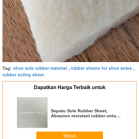
shoe sole rubber material
rubber sheets for shoe soles
Tag:
,
,
rubber soling sheet
Dapatkan Harga Terbaik untuk
Sepatu Sole Rubber Sheet,
Abrasion resistant rubber untuk
lembaran bahan sepatu tunggal
Terus