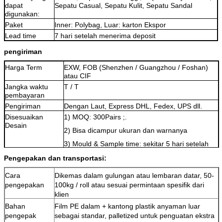
dapat
Sepatu Casual, Sepatu Kulit, Sepatu Sandal
digunakan:
Paket
Inner: Polybag, Luar: karton Ekspor
Lead time
7 hari setelah menerima deposit
pengiriman
Harga Term
EXW, FOB
(Shenzhen / Guangzhou / Foshan)
atau CIF
Jangka waktu
T / T
pembayaran
Pengiriman
Dengan Laut, Express DHL, Fedex, UPS dll.
Disesuaikan
1) MOQ: 300Pairs ;.
Desain
2) Bisa dicampur ukuran dan warnanya
3) Mould & Sample time: sekitar 5 hari setelah
menerima pembayaran.
Pengepakan dan transportasi:
Cara
Dikemas dalam gulungan atau lembaran datar, 50-
pengepakan
100kg / roll atau sesuai permintaan spesifik dari
klien
Bahan
Film PE dalam + kantong plastik anyaman luar
pengepak
sebagai standar, palletized untuk penguatan ekstra