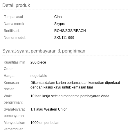
Detail produk
Tempat asal:
Cina
Nama merek:
Skypro
Sertifikasi:
ROHS/SGS/REACH
Nomor model:
SKN111-999
Syarat-syarat pembayaran & pengiriman
Kuantitas min
200 piece
Order:
Harga:
negotiable
Kemasan
Dikemas dalam karton pertama, dan kemudian diperkuat
dengan kasus kayu untuk kemasan luar
rincian:
Waktu
10 hari kerja setelah menerima pembayaran Anda
pengiriman:
Syarat-syarat
T/T atau Western Union
pembayaran:
Menyediakan
1000ton per bulan
kemampuan: