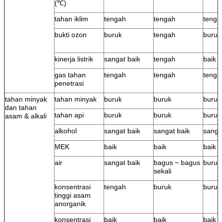
(℃)
tahan iklim
tengah
tengah
tenga
bukti ozon
buruk
tengah
buruk
kinerja listrik
sangat baik
tengah
baik
gas tahan
tengah
tengah
tenga
penetrasi
tahan minyak
tahan minyak
buruk
buruk
buruk
dan tahan
tahan api
buruk
buruk
buruk
asam & alkali
alkohol
sangat baik
sangat baik
sanga
MEK
baik
baik
baik
air
sangat baik
bagus ~ bagus
buruk
sekali
konsentrasi
tengah
buruk
buruk
tinggi asam
anorganik
konsentrasi
baik
baik
baik