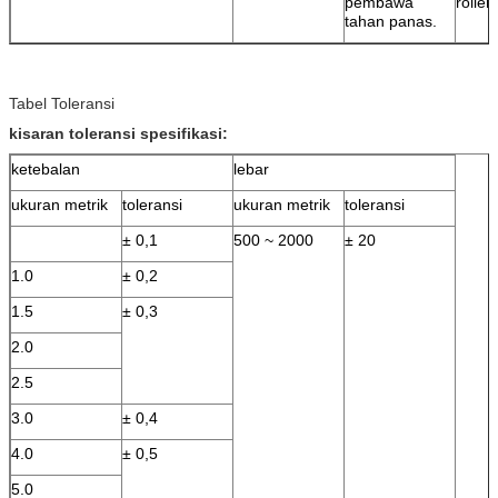
pembawa
roller
tahan panas.
Tinggalkan pesan
Kami akan segera menghubungi A
Tabel Toleransi
kisaran toleransi spesifikasi:
ketebalan
lebar
ukuran metrik
toleransi
ukuran metrik
toleransi
± 0,1
500 ~ 2000
± 20
1.0
± 0,2
1.5
± 0,3
2.0
2.5
3.0
± 0,4
4.0
± 0,5
Kirimkan
5.0