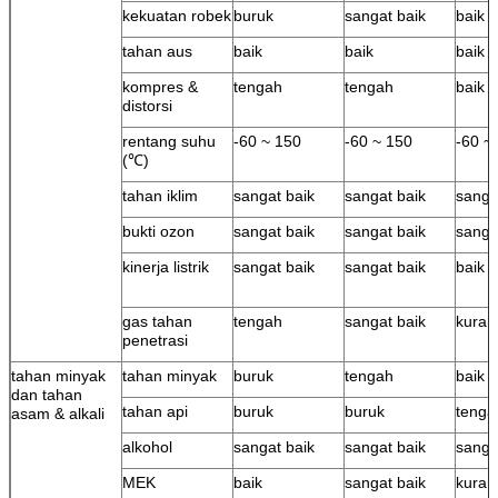
kekuatan robek
buruk
sangat baik
baik
tahan aus
baik
baik
baik
kompres &
tengah
tengah
baik
distorsi
rentang suhu
-60 ~ 150
-60 ~ 150
-60 ~
(℃)
tahan iklim
sangat baik
sangat baik
sanga
bukti ozon
sangat baik
sangat baik
sanga
kinerja listrik
sangat baik
sangat baik
baik
gas tahan
tengah
sangat baik
kuran
penetrasi
tahan minyak
tahan minyak
buruk
tengah
baik
dan tahan
tahan api
buruk
buruk
tenga
asam & alkali
alkohol
sangat baik
sangat baik
sanga
MEK
baik
sangat baik
kuran