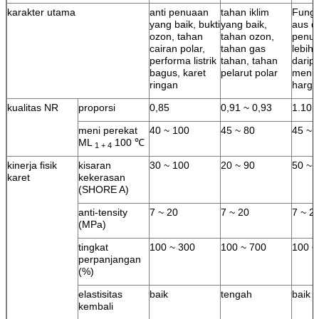
karakter utama
anti penuaan
tahan iklim
Fungs
yang baik, bukti
yang baik,
aus d
ozon, tahan
tahan ozon,
penua
cairan polar,
tahan gas
lebih 
performa listrik
tahan, tahan
darip
bagus, karet
pelarut polar
menu
ringan
harga
kualitas NR
proporsi
0,85
0,91 ~ 0,93
1.10
meni perekat
40 ~ 100
45 ~ 80
45 ~ 
ML
100 ℃
1 + 4
kinerja fisik
kisaran
30 ~ 100
20 ~ 90
50 ~ 
karet
kekerasan
(SHORE A)
anti-tensity
7 ~ 20
7 ~ 20
7 ~ 2
(MPa)
tingkat
100 ~ 300
100 ~ 700
100 ~
perpanjangan
(%)
elastisitas
baik
tengah
baik
kembali