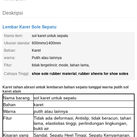
Deskripsi
Lembar Karet Sole Sepatu
Nama item:
sol karet untuk sepatu
Ukuran standar:
600mmx1400mm
Bahan:
Karet
warna:
Putih atau lainnya
Fitur:
tidak tergelincir, mode, tahan lama,
shoe sole rubber material
rubber sheets for shoe soles
Cahaya Tinggi:
,
Karet tahan abrasi untuk lembaran bahan sepatu tunggal warna putih sol
karet alam
Nama barang
sol karet untuk sepatu
Bahan
karet
Warna
putih atau lainnya
Fitur
Tidak ada deformasi, Antislip, tidak beracun, tahan
lama, elastisitas tinggi, perlindungan lingkungan,
bukti air
Kisaran yang
Sandal, Sepatu Heel Tinggi, Sepatu Kenyamanan,