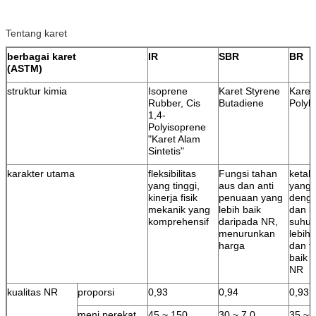
Tentang karet
berbagai karet
IR
SBR
BR
(ASTM)
struktur kimia
Isoprene
Karet Styrene
Karet
Rubber, Cis
Butadiene
Polyb
1,4-
Polyisoprene
"Karet Alam
Sintetis"
karakter utama
fleksibilitas
Fungsi tahan
ketah
yang tinggi,
aus dan anti
yang
kinerja fisik
penuaan yang
deng
mekanik yang
lebih baik
dan k
komprehensif
daripada NR,
suhu 
menurunkan
lebih 
harga
dan t
baik 
NR
kualitas NR
proporsi
0,93
0,94
0,93
meni perekat
45 ~ 150
30 ~ 7 0
35 ~ 