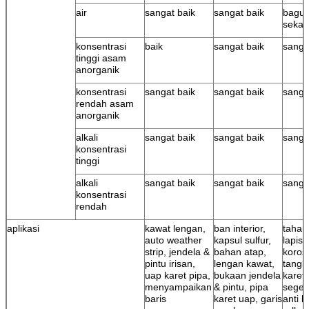
air
sangat baik
sangat baik
bagus
sekali
konsentrasi
baik
sangat baik
sanga
tinggi asam
anorganik
konsentrasi
sangat baik
sangat baik
sanga
rendah asam
anorganik
alkali
sangat baik
sangat baik
sanga
konsentrasi
tinggi
alkali
sangat baik
sangat baik
sanga
konsentrasi
rendah
aplikasi
kawat lengan,
ban interior,
tahan 
auto weather
kapsul sulfur,
lapisa
strip, jendela &
bahan atap,
korosi
pintu irisan,
lengan kawat,
tangki
uap karet pipa,
bukaan jendela
karet 
menyampaikan
& pintu, pipa
segel
baris
karet uap, garis
anti k