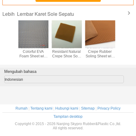
Lembar Karet Sole Sepatu
Lebih
sion
Durable Natural
Grosir Pabrik
EVA multi-layer
Durable An
 Natural
Crepe Rubber
Sandal Selop EVA
dengan pola elips
EVA Foam
hoe Sole
Soling Sheet with
Potongan Die
anti-skid untuk
with Shar
 Sheet
Reed Mat Pattern
Warna-warni
membuat produk
Pattern fo
rugated
600mmx1400mm
dengan Sol Busa
karet lembaran
Soles in S
Standard
Size and 75-80
Lembut Produk
SCR sepatu
Siz
Mengubah bahasa
ze
Shore A Hardness
Karet Sol Sel
outsole
600mmx1
1400mm
Tertutup
Indonesian
ness 40-
ore A
Rumah
|
Tentang kami
|
Hubungi kami
|
Sitemap
|
Privacy Policy
Tampilan desktop
Copyright © 2015 - 2026 Nanjing Skypro Rubber&Plastic Co.,ltd.
All rights reserved.