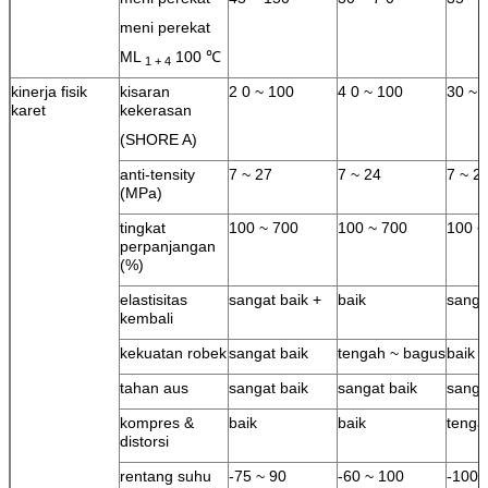
meni perekat
ML
100 ℃
1 + 4
kinerja fisik
kisaran
2 0 ~ 100
4 0 ~ 100
30 ~ 
karet
kekerasan
(SHORE A)
anti-tensity
7 ~ 27
7 ~ 24
7 ~ 2
(MPa)
tingkat
100 ~ 700
100 ~ 700
100 ~
perpanjangan
(%)
elastisitas
sangat baik +
baik
sanga
kembali
kekuatan robek
sangat baik
tengah ~ bagus
baik
tahan aus
sangat baik
sangat baik
sanga
kompres &
baik
baik
tenga
distorsi
rentang suhu
-75 ~ 90
-60 ~ 100
-100 