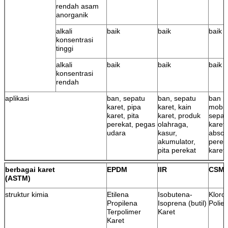
rendah asam
anorganik
alkali
baik
baik
baik
konsentrasi
tinggi
alkali
baik
baik
baik
konsentrasi
rendah
aplikasi
ban, sepatu
ban, sepatu
ban p
karet, pipa
karet, kain
mobil
karet, pita
karet, produk
sepat
perekat, pegas
olahraga,
karet
udara
kasur,
absorb
akumulator,
perek
pita perekat
karet
berbagai karet
EPDM
IIR
CSM
(ASTM)
struktur kimia
Etilena
Isobutena-
Kloro
Propilena
Isoprena (butil)
Poliet
Terpolimer
Karet
Karet