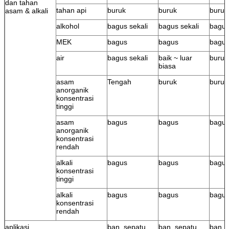
dan tahan
tahan api
buruk
buruk
buruk
asam & alkali
alkohol
bagus sekali
bagus sekali
bagus
MEK
bagus
bagus
bagu
air
bagus sekali
baik ~ luar
buruk
biasa
asam
Tengah
buruk
buruk
anorganik
konsentrasi
tinggi
asam
bagus
bagus
bagu
anorganik
konsentrasi
rendah
alkali
bagus
bagus
bagu
konsentrasi
tinggi
alkali
bagus
bagus
bagu
konsentrasi
rendah
aplikasi
ban, sepatu
ban, sepatu
ban m