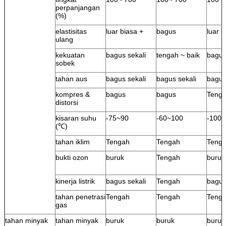
perpanjangan
(%)
elastisitas
luar biasa +
bagus
luar b
ulang
kekuatan
bagus sekali
tengah ~ baik
bagu
sobek
tahan aus
bagus sekali
bagus sekali
bagus
kompres &
bagus
bagus
Teng
distorsi
kisaran suhu
-75~90
-60~100
-100
(℃)
tahan iklim
Tengah
Tengah
Teng
bukti ozon
buruk
Tengah
buruk
kinerja listrik
bagus sekali
Tengah
bagu
tahan penetrasi
Tengah
Tengah
Teng
gas
tahan minyak
tahan minyak
buruk
buruk
buruk