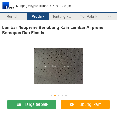
Nanjing Skypro Rubber&Plastic Co.,ltd
Rumah
Produk
Tentang kami
Tur Pabrik
>>
Lembar Neoprene Berlubang Kain Lembar Airprene
Bernapas Dan Elastis
Harga terbaik
Hubungi kami