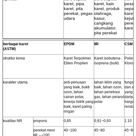
karet, pipa
karet, kain
pesaw
karet, pita
karet, produk
sepat
perekat, pegas
olahraga,
karet
udara
kasur,
kejut,
cangkang
perek
akumulator,
karet
pita perekat
berbagai karet
EPDM
IIR
CSM
(ASTM)
struktur kimia
Karet Terpolimer
Karet isobutena-
Polieti
Etilen Propilen
isoprena (butil)
Kloros
karakter utama
anti-penuaan
tahan iklim yang
fungsi
yang baik, bukti
baik, tahan ozon,
dan an
ozon, tahan
tahan penetrasi
yang l
cairan polar,
gas, tahan pelarut
daripa
kinerja listrik yang
polar
harga 
baik, karet paling
rendah
ringan
kualitas NR
proporsi
0,85
0,91~0,93
1.10
perekat meni
40~100
45~80
45~60
ML
100