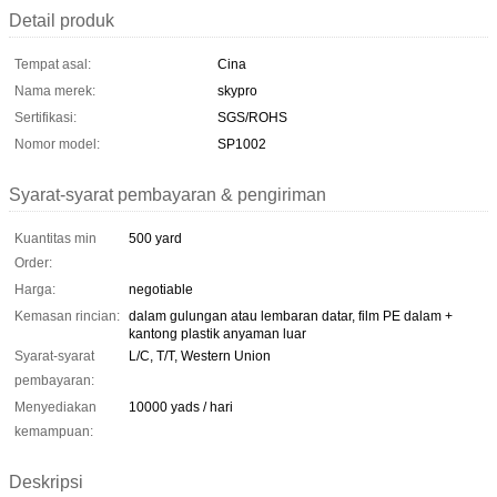
Detail produk
Tempat asal:
Cina
Nama merek:
skypro
Sertifikasi:
SGS/ROHS
Nomor model:
SP1002
Syarat-syarat pembayaran & pengiriman
Kuantitas min
500 yard
Order:
Harga:
negotiable
Kemasan rincian:
dalam gulungan atau lembaran datar, film PE dalam +
kantong plastik anyaman luar
Syarat-syarat
L/C, T/T, Western Union
pembayaran:
Menyediakan
10000 yads / hari
kemampuan:
Deskripsi