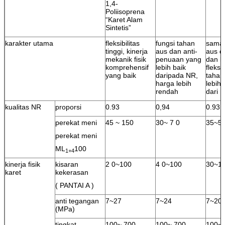
1,4-
Poliisoprena
“Karet Alam
Sintetis”
karakter utama
fleksibilitas
fungsi tahan
sama 
tinggi, kinerja
aus dan anti-
aus 
mekanik fisik
penuaan yang
dan l
komprehensif
lebih baik
fleksi
yang baik
daripada NR,
tahan
harga lebih
lebih
rendah
dari 
kualitas NR
proporsi
0.93
0,94
0.93
perekat meni
45 ~ 150
30~ 7 0
35~5
perekat meni
ML
100
1+4
kinerja fisik
kisaran
2 0~100
4 0~100
30~1
karet
kekerasan
( PANTAI A )
anti tegangan
7~27
7~24
7~20
(MPa)
tingkat
100~ 700
100~ 700
100~ 