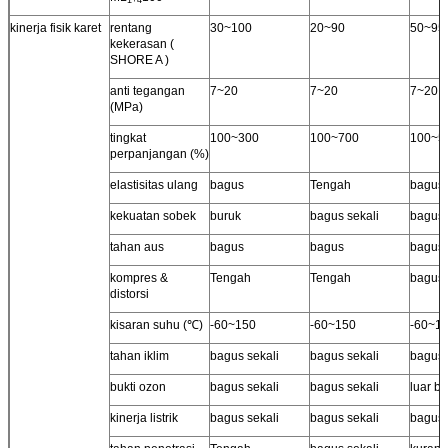
1+4
kinerja fisik karet
rentang
30~100
20~90
50~95
kekerasan (
SHORE A )
anti tegangan
7~20
7~20
7~20
(MPa)
tingkat
100~300
100~700
100~5
perpanjangan (%)
elastisitas ulang
bagus
Tengah
bagus
kekuatan sobek
buruk
bagus sekali
bagus
tahan aus
bagus
bagus
bagus
kompres &
Tengah
Tengah
bagus
distorsi
kisaran suhu (℃)
-60~150
-60~150
-60~1
tahan iklim
bagus sekali
bagus sekali
bagus 
bukti ozon
bagus sekali
bagus sekali
luar bi
kinerja listrik
bagus sekali
bagus sekali
bagus