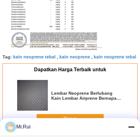
kain neoprene tebal
kain neoprene
kain neoprene tebal
Tag:
,
,
Dapatkan Harga Terbaik untuk
Lembar Neoprene Berlubang
Kain Lembar Airprene Bernapas
Dan Elastis
Terus
Mr.Rui
Neoprene Fabric Roll
Lebih