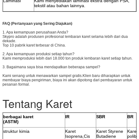
Laminasi
Kami menyediakan laminasi ekstra dengan PSA,
tekstil atau bahan lainnya.
FAQ (Pertanyaan yang Sering Diajukan)
1. Apa kemampuan perusahaan Anda?
Skypro adalah produsen profesional lembaran karet selama lebih dari dua
dekade.
Top 10 pabrik karet terbesar di China.
2. Apa kemampuan produksi setiap tahun?
Kami memproduksi lebih dari 18.000 ton produk lembaran karet setiap tahun.
3. Bagaimana saya bisa mendapatkan beberapa sampel?
Kami senang untuk menawarkan sampel gratis.Klien baru diharapkan untuk
membayar biaya pengiriman, biaya ini akan dipotong dari pembayaran untuk
pesanan formal.
Tentang Karet
berbagai karet
IR
SBR
BR
(ASTM)
struktur kimia
Karet
Karet Styrene
Karet
Isoprena,Cis
Butadiene
polib