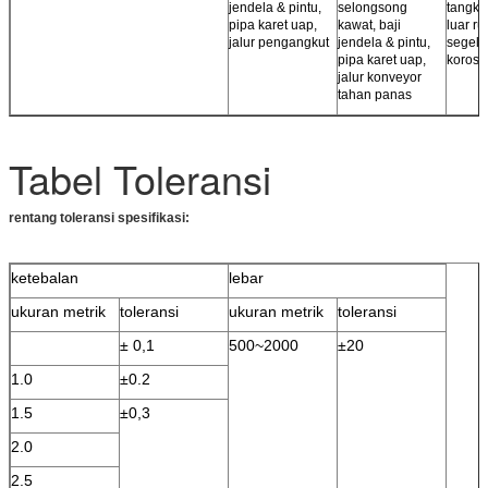
jendela & pintu,
selongsong
tangki,
pipa karet uap,
kawat, baji
luar r
jalur pengangkut
jendela & pintu,
segel 
pipa karet uap,
korosi,
jalur konveyor
tahan panas
Tabel Toleransi
rentang toleransi spesifikasi:
ketebalan
lebar
ukuran metrik
toleransi
ukuran metrik
toleransi
± 0,1
500~2000
±20
1.0
±0.2
1.5
±0,3
2.0
2.5