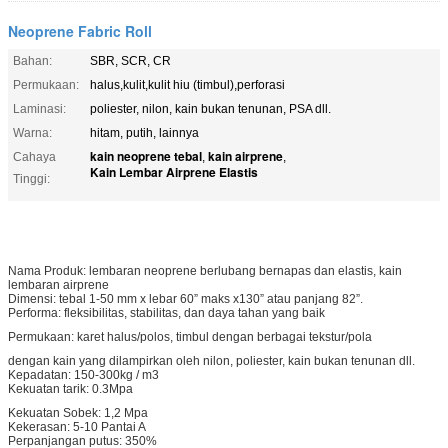
Neoprene Fabric Roll
Bahan:
SBR, SCR, CR
Permukaan:
halus,kulit,kulit hiu (timbul),perforasi
Laminasi:
poliester, nilon, kain bukan tenunan, PSA dll.
Warna:
hitam, putih, lainnya
kain neoprene tebal
kain airprene
Cahaya
,
,
Kain Lembar Airprene Elastis
Tinggi:
Nama Produk: lembaran neoprene berlubang bernapas dan elastis, kain
lembaran airprene
Dimensi: tebal 1-50 mm x lebar 60” maks x130” atau panjang 82”.
Performa: fleksibilitas, stabilitas, dan daya tahan yang baik
Permukaan: karet halus/polos, timbul dengan berbagai tekstur/pola
dengan kain yang dilampirkan oleh nilon, poliester, kain bukan tenunan dll.
Kepadatan: 150-300kg / m3
Kekuatan tarik: 0.3Mpa
Kekuatan Sobek: 1,2 Mpa
Kekerasan: 5-10 Pantai A
Perpanjangan putus: 350%