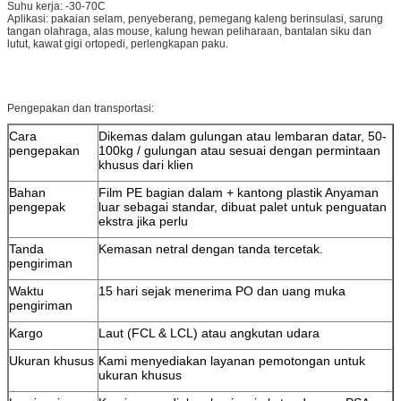
Suhu kerja: -30-70C
Aplikasi: pakaian selam, penyeberang, pemegang kaleng berinsulasi, sarung
tangan olahraga, alas mouse, kalung hewan peliharaan, bantalan siku dan
lutut, kawat gigi ortopedi, perlengkapan paku.
Pengepakan dan transportasi:
Cara
Dikemas dalam gulungan atau lembaran datar, 50-
pengepakan
100kg / gulungan atau sesuai dengan permintaan
khusus dari klien
Bahan
Film PE bagian dalam + kantong plastik Anyaman
pengepak
luar sebagai standar, dibuat palet untuk penguatan
ekstra jika perlu
Tanda
Kemasan netral dengan tanda tercetak.
pengiriman
Waktu
15 hari sejak menerima PO dan uang muka
pengiriman
Kargo
Laut (FCL & LCL) atau angkutan udara
Ukuran khusus
Kami menyediakan layanan pemotongan untuk
ukuran khusus