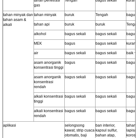
tahan penetrasi
Tengah
bagus sekali
kurang
gas
tahan minyak dan
tahan minyak
buruk
Tengah
bagus
tahan asam &
tahan api
buruk
buruk
Tenga
alkali
alkohol
bagus sekali
bagus sekali
bagus 
MEK
bagus
bagus sekali
kurang
air
bagus sekali
bagus sekali
baik ~ 
asam anorganik
bagus
bagus sekali
bagus 
konsentrasi tinggi
asam anorganik
bagus sekali
bagus sekali
bagus 
konsentrasi
rendah
alkali konsentrasi
bagus sekali
bagus sekali
bagus 
tinggi
alkali konsentrasi
bagus sekali
bagus sekali
bagus 
rendah
aplikasi
selongsong
ban interior,
tahan i
kawat, strip cuaca
kapsul sulfur,
lapisan
otomatis, baji
bahan atap,
korosi,